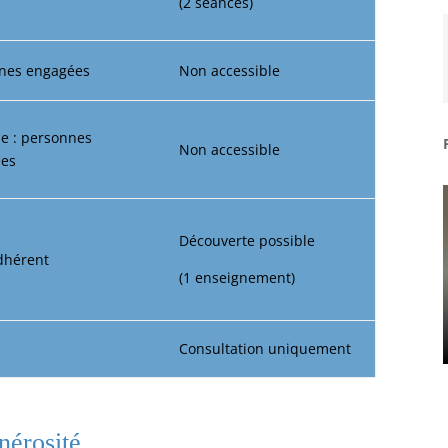
(2 séances)
nes engagées
Non accessible
ue : personnes
Non accessible
ées
Découverte possible
adhérent
(1 enseignement)
t
Consultation uniquement
nérosité