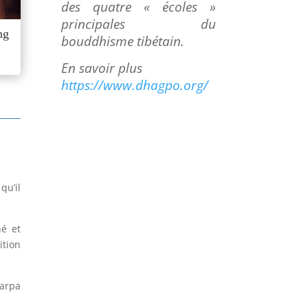
des quatre « écoles »
principales du
ng
bouddhisme tibétain
.
En savoir plus
https://www.dhagpo.org/
qu’il
hé et
ition
Marpa