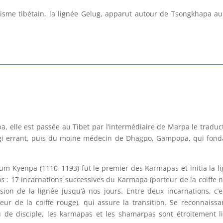
isme tibétain, la lignée Gelug, apparut autour de Tsongkhapa au
a, elle est passée au Tibet par l’intermédiaire de Marpa le traduc
yogi errant, puis du moine médecin de Dhagpo, Gampopa, qui fond
üsum Kyenpa (1110–1193) fut le premier des Karmapas et initia la l
us
: 17 incarnations successives du Karmapa (porteur de la coiffe n
sion de la lignée jusqu’à nos jours. Entre deux incarnations, c’e
teur de la coiffe rouge), qui assure la transition. Se reconnaissa
u de disciple, les karmapas et les shamarpas sont étroitement l