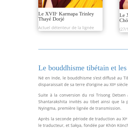
Le XVIIᵉ Karmapa Trinley
Le 
Thayé Dorjé
Chö
Actuel détenteur de la lignée
(27/
Le bouddhisme tibétain et les
Né en Inde, le bouddhisme s’est diffusé au Tibe
disparaissait de sa terre d’origine au XIIᵉ siècle
Suite à la conversion du roi Trisong Detsen 
Shantarakshita invités au tibet ainsi que la
Nyingma, première lignée de transmission.
Après la seconde période de traduction au XIᵉ
le traducteur, et Sakya, fondée par Khön Könc