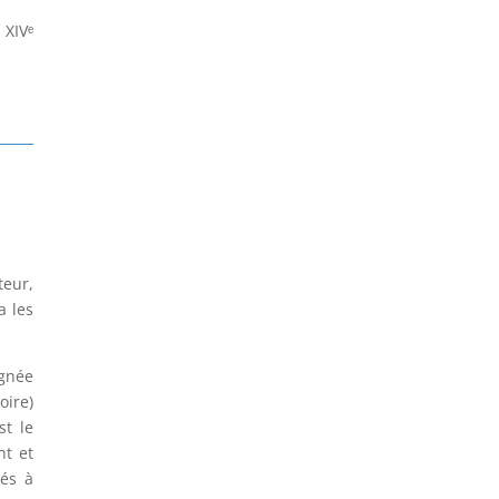
 XIVᵉ
teur,
a les
ignée
oire)
st le
nt et
iés à