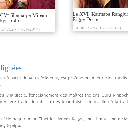
Le XVIᵉ Karmapa Rangju
XIVᵉ Shamarpa Mipam
Rigpé Dorjé
kyi Lodrö
(14/08/1924 - 05/11/1981)
10/1952 - 11/06/2014)
 lignées
t à partir du VIIIᵉ siècle et s’y est profondément enraciné tandis 
.
au VIIIᵉ siècle, l’enseignement des maîtres indiens Guru Rinpoc
 première traduction des textes bouddhistes donna lieu à la trad
 siècle naquirent au Tibet les lignées Kagyu, sous l’impulsion de 
hog Gyalpo.