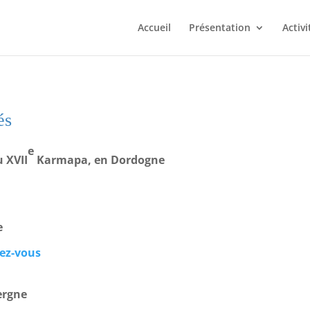
Accueil
Présentation
Activi
és
e
du
XVII
Karmapa
, en Dordogne
e
ez-vous
ergne