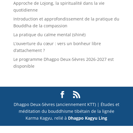
Approche de Lojong, la spiritualité dans la vie
quotidienne
Introduction et approfondissement de la pratique du
Bouddha de la compassion
La pratique du calme mental (shiné)
L’ouverture du cœur : vers un bonheur libre
d’attachement ?
Le programme Dhagpo Deux-Sèvres 2026-2027 est
disponible
Dhagpo Deux-Sèvres (anciennement KTT) | Études et
méditation du bouddhisme tibétain de la lignée
Karma Kagyu, relié à
Dhagpo Kagyu Ling